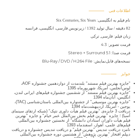
اطلاعات فنی
نام فیلم به انگلیسی:
Six Centuries, Six Years
82 دقیقه / سال تولید 1392 / زیرنویس فارسی، انگلیسی، فرانسه
زبان فیلم:
فارسی, ترکی
4:3
فرمت تصویر:
Stereo + Surround 5.1
فرمت صدا:
Blu-Ray / DVD / H.264 File
نسخه‌های قابل‌نمایش:
جوایز
"جایزه بهترین فیلم مستند" بلندمدت از دوازدهمین جشنواره AOF،
لوس‌آنجلس، آمریکا، شهریورماه 1395
"جایزه بهترین فیلم مستند" از ششمین جشنواره فیلم‌های ایرانی لندن،
انگلیس، آبان‌ماه 1394
"جایزه بهترین موسیقی" از جشنواره بین‌المللی باستان‌شناسی (TAC)،
یوجین - آمریکا، اردیبهشت‌ماه 1394
دریافت 3 جایزه‌ی "بهترین فیلم هیأت داوری نتپک" (شبکه ارتقای سینمای
آسیا) ؛ جایزه‌ "بهترین فیلم بخش بین‌الملل عمر خیام" و جایزه "بهترین
فیلم هیأت داوران استادان دانشگاه" از نخستین جشنواره بین‌المللی
فیلم‌های علمی، اهواز، اسفندماه 1393
نامزد دریافت تندیس "بهترین فیلم" و دریافت تندیس جشنواره و دریافت
دیپلم افتخار "بهترین پژوهش" از هشتمین دوره جشنواره بین‌المللی