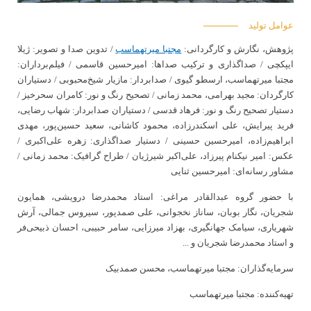
عوامل تولید
پژوهش، نگارش و کارگردانی:
مجتبا میرتهماسب
/ تدوین صدا و تصویر: ژیلا
ایپکچی / صداگذاری و ترکیب صداها: امیرحسین قاسمی / فیلم‌برداران:
مجتبا میرتهماسب، ارسطو گیوی / صدابردار: مازیار شیخ‌محبوبی / دستیاران
کارگردان: مجید بهرامی، محمد زمانی / تصحیح رنگ و نور: کامران سحرخیز /
دستیار تصحیح رنگ و نور: فرهاد قدسی / دستیاران صدابردار: شهاب رضایی،
فرید پیرایش، علی اسکندرزاده، محمود کاشانی، سعید حسین‌پور، مهدی
ابراهیم‌زاده، امیرحسین حسینی / دستیار صداگذاری: زهره علی‌اکبری /
عکس: امیر نیکنام پیرزاد، علی‌اکبر شیرژیان / طراح گرافیک: محمد زمانی /
مشاور رسانه‌ای: امیرحسین ثنایی
با حضور گروه عبدالقادر مراغی: استاد محمدرضا درویشی، همایون
شجریان، نگار بوبان، ساناز نخجوانی، علی صمدپور، سیروس جمالی، آرش
شهریاری، سیامک جهانگیری، بهزاد میرزایی، سامر حبیبی، احسان ذبیحی‌فر
و استاد محمدرضا شجریان و ...
سرمایه‌گذاران: مجتبا میرتهماسب، محسن صمدبیک
تهیه‌کننده: مجتبا میرتهماسب